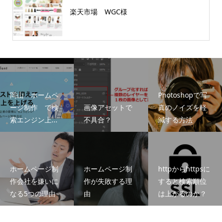
楽天市場 WGC様
岡山 ホームペ
Photoshopで写
ージ制作 で検
画像アセットで
真のノイズを軽
索エンジン上...
不具合？
減する方法
ホームページ制
ホームページ制
httpからhttpsに
作会社を嫌いに
作が失敗する理
すると検索順位
なる5つの理由
由
は上がるのか？