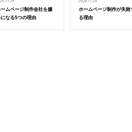
20.11.29
2020.11.29
ホームページ制作会社を嫌
ホームページ制作が失敗
いになる5つの理由
る理由