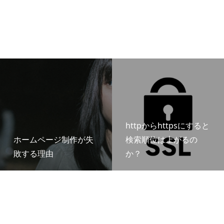
httpからhttpsにすると
ホームページ制作が失
検索順位は上がるの
敗する理由
か？