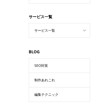
サービス一覧
サービス一覧
BLOG
SEO対策
制作あれこれ
編集テクニック