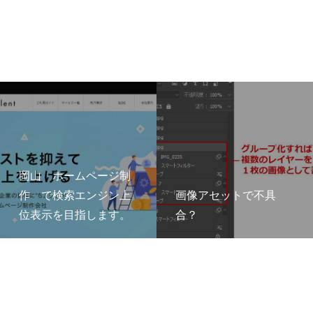
岡山 ホームページ制
作 で検索エンジン上
画像アセットで不具
位表示を目指します。
合？