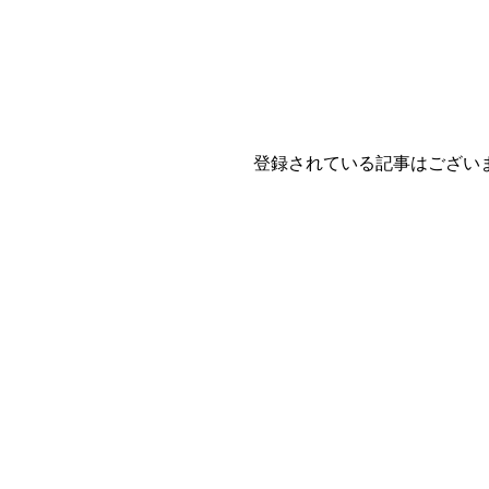
登録されている記事はござい