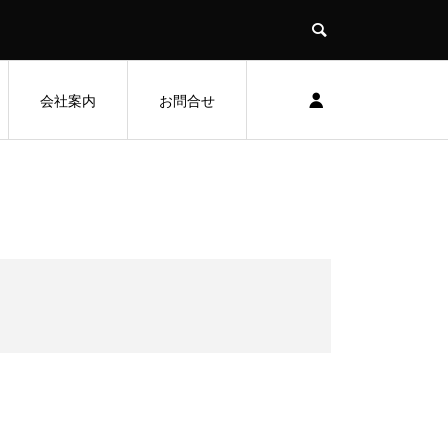
会社案内
お問合せ