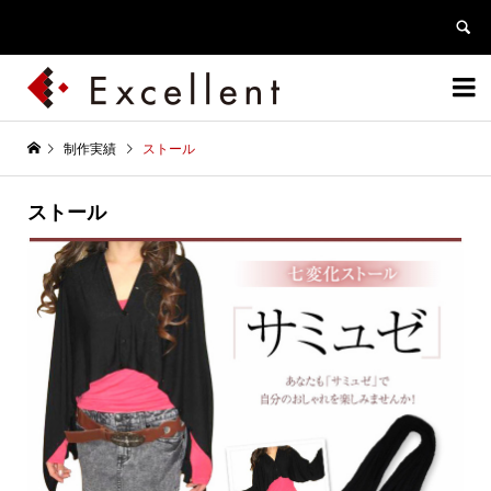


制作実績
ストール
ストール