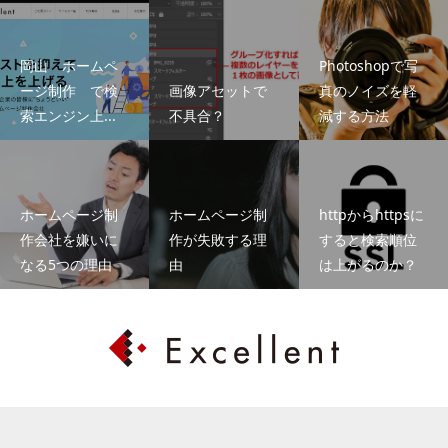
岡山 ホームペ
Photoshopで写
ージ制作 で検
画像アセットで
真のノイズを軽
索エンジン上...
不具合？
減する方法
ホームページ制
ホームページ制
httpからhttpsに
作会社を嫌いに
作が失敗する理
すると検索順位
なる5つの理由
由
は上がるのか？