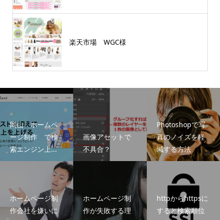
楽天市場 WGC様
岡山 ホームペ
Photoshopで写
ージ制作 で検
画像アセットで
真のノイズを軽
索エンジン上...
不具合？
減する方法
ホームページ制
ホームページ制
httpからhttpsに
作会社を嫌いに
作が失敗する理
すると検索順位