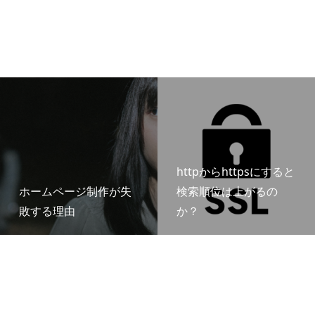
httpからhttpsにすると
ホームページ制作が失
検索順位は上がるの
敗する理由
か？