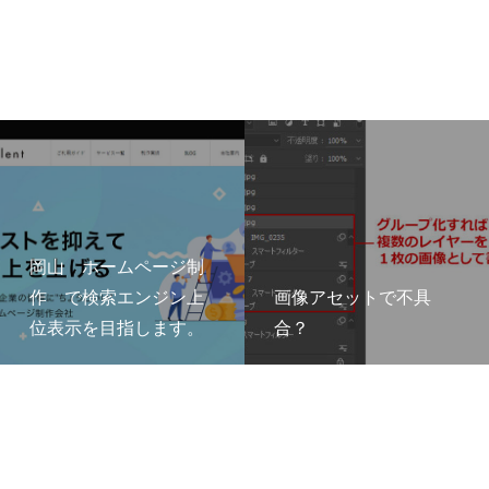
岡山 ホームページ制
作 で検索エンジン上
画像アセットで不具
位表示を目指します。
合？