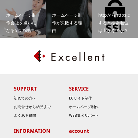
ホームページ制
ホームページ制
httpからhttpsに
作会社を嫌いに
作が失敗する理
すると検索順位
なる5つの理由
由
は上がるのか？
SUPPORT
SERVICE
初めての方へ
ECサイト制作
お問合せから納品まで
ホームページ制作
よくある質問
WEB集客サポート
INFORMATION
account