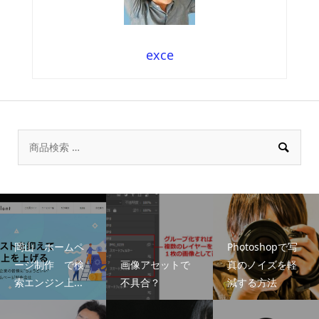
exce

岡山 ホームペ
Photoshopで写
ージ制作 で検
画像アセットで
真のノイズを軽
索エンジン上...
不具合？
減する方法